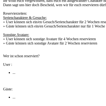
I
hr wollt euch vergewissern, dass euch ein ausgewählter Charakter 
D
ann sagt uns hier doch Bescheid, wen wir für euch reservieren dürf
Reservierzeiten:
Seriencharaktere & Gesuche:
» User können sich ein/en Gesuch/Seriencharakter für 2 Wochen rese
» Gäste können sich ein/en Gesuch/Seriencharakter nur für 1 Woche 
Sonstige Avatare:
» User können sich sonstige Avatare für 4 Wochen reservieren
» Gäste können sich sonstige Avatare für 2 Wochen reservieren
Wer ist schon reserviert?
U
ser :
...
G
äste:
...