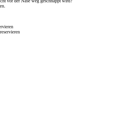
nicht vor der Nase weg geschnappt wird?
en.
rvieren
reservieren