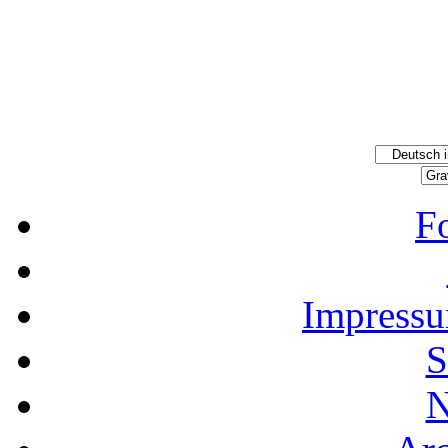
F
Impressu
S
N