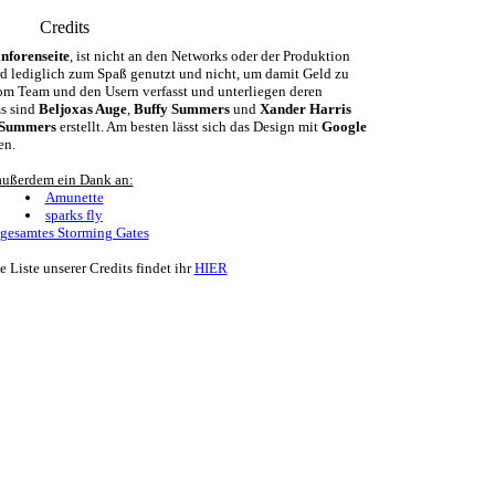
Credits
nforenseite
, ist nicht an den Networks oder der Produktion
ird lediglich zum Spaß genutzt und nicht, um damit Geld zu
m Team und den Usern verfasst und unterliegen deren
ms sind
Beljoxas Auge
,
Buffy Summers
und
Xander Harris
 Summers
erstellt. Am besten lässt sich das Design mit
Google
en.
außerdem ein Dank an:
Amunette
sparks fly
gesamtes Storming Gates
e Liste unserer Credits findet ihr
HIER