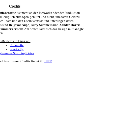
Credits
nforenseite
, ist nicht an den Networks oder der Produktion
ird lediglich zum Spaß genutzt und nicht, um damit Geld zu
m Team und den Usern verfasst und unterliegen deren
ms sind
Beljoxas Auge
,
Buffy Summers
und
Xander Harris
 Summers
erstellt. Am besten lässt sich das Design mit
Google
en.
außerdem ein Dank an:
Amunette
sparks fly
gesamtes Storming Gates
e Liste unserer Credits findet ihr
HIER