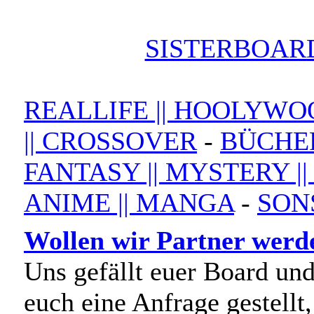
SISTERBOAR
REALLIFE || HOOLYW
|| CROSSOVER
-
BÜCHER
FANTASY || MYSTERY |
ANIME || MANGA
-
SON
Wollen wir Partner werd
Uns gefällt euer Board un
euch eine Anfrage gestellt,