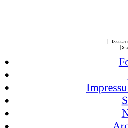
F
Impressu
S
N
Ar