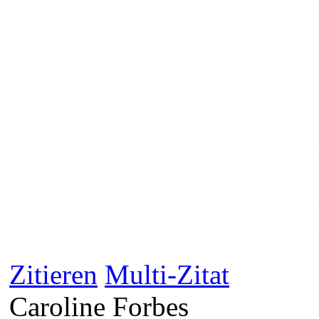
W
s
z
wu
1
n
d
a
V
k
e
R
i
F
Zitieren
Multi-Zitat
Caroline Forbes