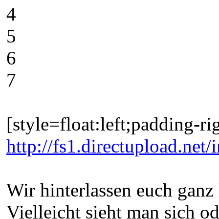
4
5
6
7
[style=float:left;padding-ri
http://fs1.directupload.ne
Wir hinterlassen euch gan
Vielleicht sieht man sich o