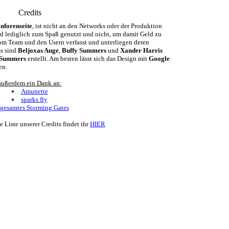
Credits
nforenseite
, ist nicht an den Networks oder der Produktion
ird lediglich zum Spaß genutzt und nicht, um damit Geld zu
m Team und den Usern verfasst und unterliegen deren
ms sind
Beljoxas Auge
,
Buffy Summers
und
Xander Harris
 Summers
erstellt. Am besten lässt sich das Design mit
Google
en.
außerdem ein Dank an:
Amunette
sparks fly
gesamtes Storming Gates
e Liste unserer Credits findet ihr
HIER