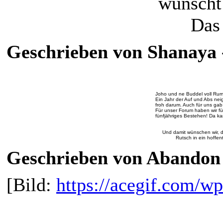
wünscht
Da
Geschrieben von Shanaya -
Joho und ne Buddel voll Rum…
Ein Jahr der Auf und Abs nei
froh darum. Auch für uns gab 
Für unser Forum haben wir für
fünfjähriges Bestehen! Da ka
Und damit wünschen wir, 
Rutsch in ein hoffen
Geschrieben von Abandon A
[Bild:
https://acegif.com/wp