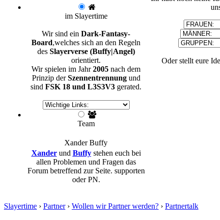
un
im Slayertime
Wir sind ein
Dark-Fantasy-
Board
,welches sich an den Regeln
des
Slayerverse (Buffy|Angel)
orientiert.
Oder stellt eure Id
Wir spielen im Jahr
2005
nach dem
Prinzip der
Szennentrennung
und
sind
FSK 18 und L3S3V3
gerated.
Team
Xander
Buffy
Xander
und
Buffy
stehen euch bei
allen Problemen und Fragen das
Forum betreffend zur Seite. supporten
oder PN.
Slayertime
›
Partner
›
Wollen wir Partner werden?
›
Partnertalk