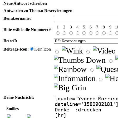
Neue Antwort schreiben
Antworten zu Thema: Reservierungen
Benutzername:
1
2
3
4
5
6
7
8
9
1
Bitte wähle die Nummer:
6
Betreff:
Beitrags-Icon:
Kein Icon
Deine Nachricht:
Smilies