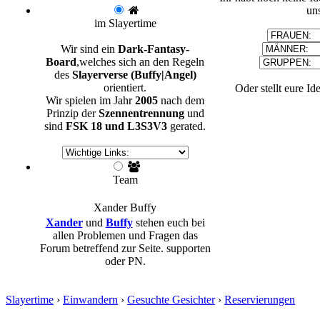
un
im Slayertime
Wir sind ein
Dark-Fantasy-
Board
,welches sich an den Regeln
des
Slayerverse (Buffy|Angel)
orientiert.
Oder stellt eure Id
Wir spielen im Jahr
2005
nach dem
Prinzip der
Szennentrennung
und
sind
FSK 18 und L3S3V3
gerated.
Team
Xander
Buffy
Xander
und
Buffy
stehen euch bei
allen Problemen und Fragen das
Forum betreffend zur Seite. supporten
oder PN.
Slayertime
›
Einwandern
›
Gesuchte Gesichter
›
Reservierungen