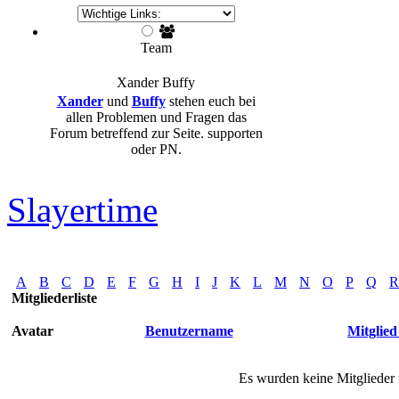
Team
Xander
Buffy
Xander
und
Buffy
stehen euch bei
allen Problemen und Fragen das
Forum betreffend zur Seite. supporten
oder PN.
Slayertime
A
B
C
D
E
F
G
H
I
J
K
L
M
N
O
P
Q
R
Mitgliederliste
Avatar
Benutzername
Mitglied 
Es wurden keine Mitglieder 