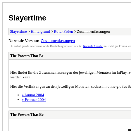
Slayertime
Slayertime
>
Hintergrund
>
Roter Faden
> Zusammenfassungen
Normale Version:
Zusammenfassungen
Du siehst gerade eine vereinfachte Darstellung unserer Inhalte.
Normale Ansicht
mit richtiger Formatier
The Powers That Be
H
ier findet ihr die Zusammenfassungen der jeweiligen Monaten im InPlay. So
werden kann.
Hier die Verlinkungen zu den jeweiligen Monaten, sodass ihr ohne großes
» Januar 2004
» Februar 2004
The Powers That Be