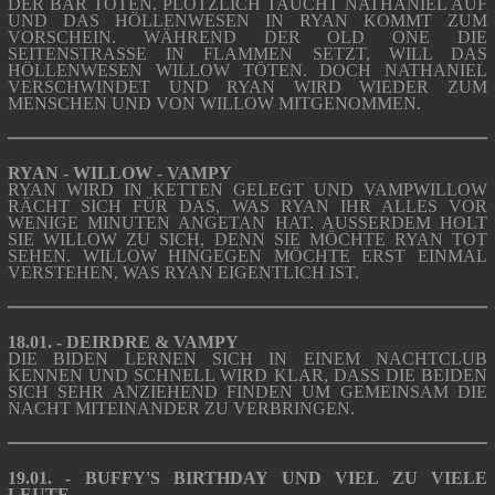
DER BAR TÖTEN. PLÖTZLICH TAUCHT NATHANIEL AUF
UND DAS HÖLLENWESEN IN RYAN KOMMT ZUM
VORSCHEIN. WÄHREND DER OLD ONE DIE
SEITENSTRASSE IN FLAMMEN SETZT, WILL DAS H
ÖLLENWESEN WILLOW TÖTEN. DOCH NATHANIEL V
ERSCHWINDET UND RYAN WIRD WIEDER ZUM M
ENSCHEN UND VON WILLOW MITGENOMMEN.
RYAN - WILLOW - VAMPY
RYAN WIRD IN KETTEN GELEGT UND VAMPWILLOW
RÄCHT SICH FÜR DAS, WAS RYAN IHR ALLES VOR
WENIGE MINUTEN ANGETAN HAT. AUSSERDEM HOLT S
IE WILLOW ZU SICH, DENN SIE MÖCHTE RYAN TOT S
EHEN. WILLOW HINGEGEN MÖCHTE ERST EINMAL V
ERSTEHEN, WAS RYAN EIGENTLICH IST.
18.01. - DEIRDRE & VAMPY
DIE BIDEN LERNEN SICH IN EINEM NACHTCLUB
KENNEN UND SCHNELL WIRD KLAR, DASS DIE BEIDEN
SICH SEHR ANZIEHEND FINDEN UM GEMEINSAM DIE
NACHT MITEINANDER ZU VERBRINGEN.
19.01. - BUFFY'S BIRTHDAY UND VIEL ZU VIELE
LEUTE