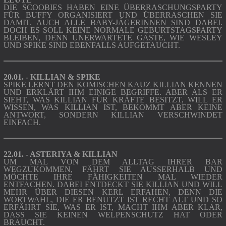
DIE SCOOBIES HABEN EINE ÜBERRASCHUNGSPARTY
FÜR BUFFY ORGANISIERT UND ÜBERRASCHEN SIE
DAMIT. AUCH ALLE BABY-JÄGERINNEN SIND DABEI.
DOCH ES SOLL KEINE NORMALE GEBURTSTAGSPARTY
BLEIBEN, DENN UNERWARTETE GÄSTE, WIE WESLEY
UND SPIKE SIND EBENFALLS AUFGETAUCHT.
20.01. - KILLIAN & SPIKE
SPIKE LERNT DEN KOMISCHEN KAUZ KILLIAN KENNEN
UND ERKLÄRT IHM EINIGE BEGRIFFE. ABER ALS ER
SIEHT, WAS KILLIAN FÜR KRÄFTE BESITZT, WILL ER
WISSEN, WAS KILLIAN IST, BEKOMMT ABER KEINE
ANTWORT, SONDERN KILLIAN VERSCHWINDET
EINFACH.
22.01. - ASTERIYA & KILLIAN
UM MAL VON DEM ALLTAG IHRER BAR
WEGZUKOMMEN, FÄHRT SIE AUSSERHALB UND M
ÖCHTE IHRE FÄHIGKEITEN MAL WIEDER E
NTFACHEN. DABEI ENTDECKT SIE KILLIAN UND WILL M
EHR ÜBER DIESEN KERL ERFAHEN, DENN DIE W
ORTWAHL, DIE ER BENUTZT IST RECHT ALT UND SO E
RFÄHRT SIE, WAS ER IST, MACHT IHM ABER KLAR, D
ASS SIE KEINEN WELPENSCHUTZ HAT ODER B
RAUCHT.