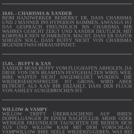
10.01. - CHARISMA & XANDER
BEIM HANDWERKER BEMERKT ER, DASS CHARISMA
UND 2 MÄNNER INS HYPERION KOMMEN. ANFANGS IST
DAS GESPRÄCH FREUNDLICH BIS CHARISMA IHR
WAHRES GESICHT ZEIGT UND XANDER DEUTLICH, MIT
KÖRPERLICHEN SCHMERZEN, MACHT, DASS ER DAFÜR
SORGEN SOLL, DASS BUFFY NICHT VON CHARISMA
IRGENDETWAS HERAUSFINDET.
15.01. - BUFFY & XAN
XANDER MUSS BUFFY VOM FLUGHAFEN ABHOLEN, DA
DIESE VON DEN BEAMTEN FESTGEHALTEN WIRD, WEIL
IHRE WAFFEN NICHT ANGEMELDET WURDEN. DIE
WIEDERSEHENSFREUDE IST GROSS, WIRD ABER B
ETRÜBT, ALS XAN IHR ERZÄHLT, DASS DER FLUCH V
ON ASHLEY AUSGEBROCHEN IST.
WILLOW & VAMPY
WILLOW TRIFFT ÜBERRASCHEND AUF IHREN
DOPPELGÄNGER IN EINEM NACHTCLUB. MEHR ODER
WENIGER FREUNDLICH TAUSCHTEN DIE BEIDEN SICH
AUS UND WILLOW KAM MIT DEM VORSCHLAG
VAMPWILLOW IHRE SEELE WIEDERZUGEBEN, WAS BEI